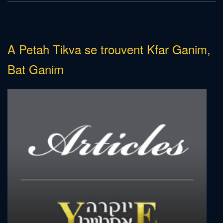
A Petah Tikva se trouvent Kfar Ganim,
Bat Ganim