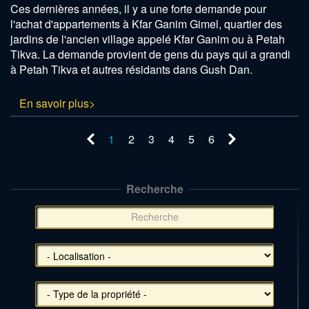
Ces dernières années, il y a une forte demande pour
l'achat d'appartements à Kfar Ganim Gimel, quartier des
jardins de l'ancien village appelé Kfar Ganim ou à Petah
Tikva. La demande provient de gens du pays qui a grandi
à Petah Tikva et autres résidants dans Gush Dan.
En savoir plus>
1
2
3
4
5
6
Recherche
תפריט
צד
(אפשרויות
סינון),
You
can
press
Enter