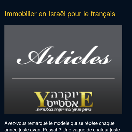
to
Immobilier en Israël pour le français
skip
to
the
next
area
Avez-vous remarqué le modèle qui se répète chaque
année juste avant Pessah? Une vague de chaleur juste