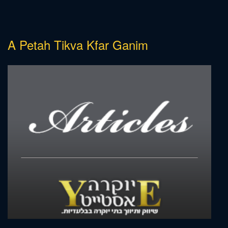
A Petah Tikva Kfar Ganim