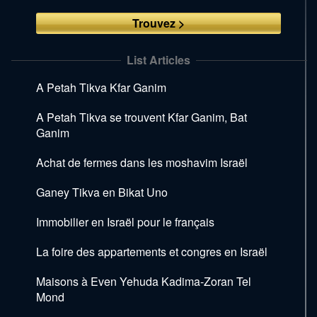
to
skip
to
the
List Articles
next
area
A Petah Tikva Kfar Ganim
A Petah Tikva se trouvent Kfar Ganim, Bat
Ganim
Achat de fermes dans les moshavim Israël
Ganey Tikva en Bikat Uno
Immobilier en Israël pour le français
La foire des appartements et congres en Israël
Maisons à Even Yehuda Kadima-Zoran Tel
Mond