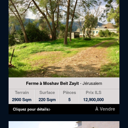
Ferme à Moshav Beit Zayit
- Jérusalem
Terrain
Surface
Pièces
Prix ILS
2900 Sqm
220 Sqm
5
12,900,000
À Vendre
Cliquez pour détails>