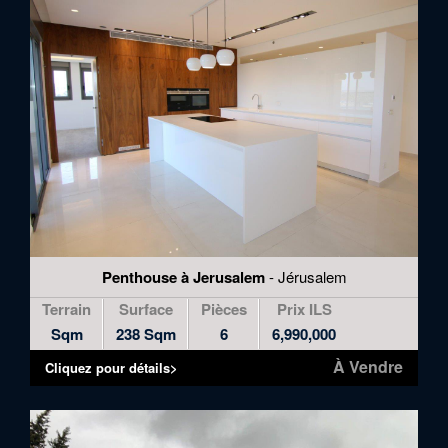
Penthouse à Jerusalem
- Jérusalem
Terrain
Surface
Pièces
Prix ILS
Sqm
238 Sqm
6
6,990,000
À Vendre
Cliquez pour détails>