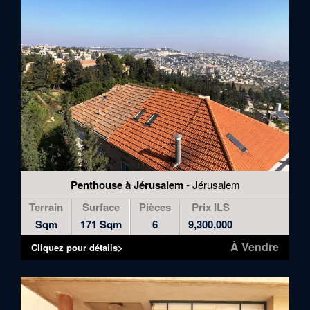
Penthouse à Jérusalem
- Jérusalem
Terrain
Surface
Pièces
Prix ILS
Sqm
171 Sqm
6
9,300,000
À Vendre
Cliquez pour détails>