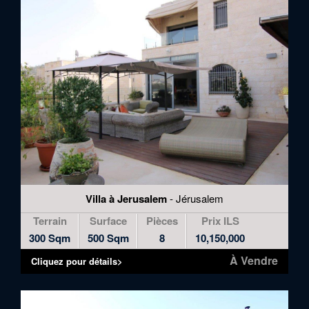
Villa à Jerusalem
- Jérusalem
Terrain
Surface
Pièces
Prix ILS
300 Sqm
500 Sqm
8
10,150,000
À Vendre
Cliquez pour détails>