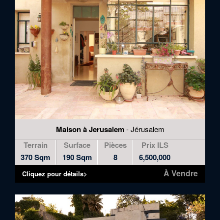
Maison à Jerusalem
- Jérusalem
Terrain
Surface
Pièces
Prix ILS
370 Sqm
190 Sqm
8
6,500,000
À Vendre
Cliquez pour détails>