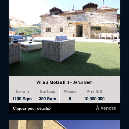
Villa à Motza Illit
- Jérusalem
Terrain
Surface
Pièces
Prix ILS
1100 Sqm
350 Sqm
9
10,500,000
À Vendre
Cliquez pour détails>