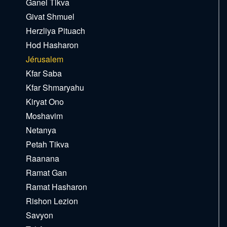
Ganei Tikva
Givat Shmuel
Herzliya Pituach
Hod Hasharon
Jérusalem
Kfar Saba
Kfar Shmaryahu
Kiryat Ono
Moshavim
Netanya
Petah Tikva
Raanana
Ramat Gan
Ramat Hasharon
Rishon Lezion
Savyon