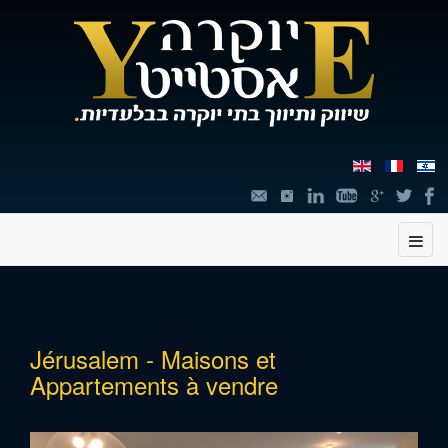
תוכן
Jérusalem - Maisons et
מרכזי,
Appartements à vendre
You
can
press
Enter