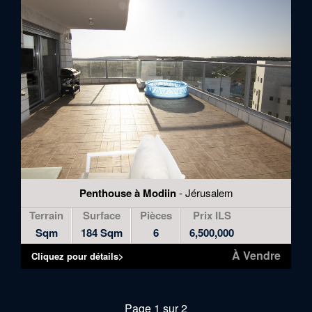
Penthouse à Modiin
- Jérusalem
Terrain
Surface
Pièces
Prix ILS
Sqm
184 Sqm
6
6,500,000
À Vendre
Cliquez pour détails>
Page 1 sur 2