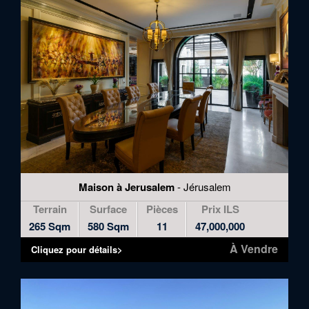
Maison à Jerusalem
- Jérusalem
Terrain
Surface
Pièces
Prix ILS
265 Sqm
580 Sqm
11
47,000,000
À Vendre
Cliquez pour détails>