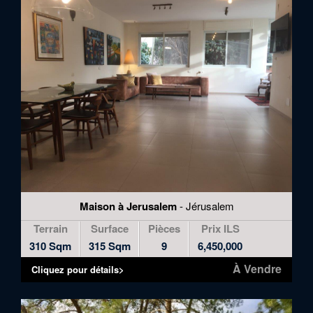
to
skip
to
the
next
area
Maison à Jerusalem
- Jérusalem
Terrain
Surface
Pièces
Prix ILS
310 Sqm
315 Sqm
9
6,450,000
À Vendre
Cliquez pour détails>