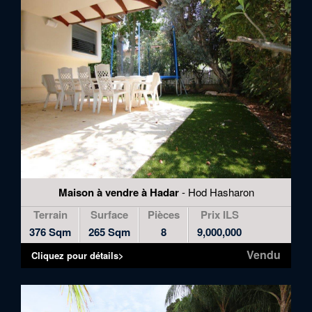
Maison à vendre à Hadar
- Hod Hasharon
Terrain
Surface
Pièces
Prix ILS
376 Sqm
265 Sqm
8
9,000,000
Vendu
Cliquez pour détails>