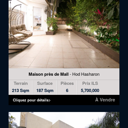
Maison près de Mall
- Hod Hasharon
Terrain
Surface
Pièces
Prix ILS
213 Sqm
187 Sqm
6
5,700,000
À Vendre
Cliquez pour détails>