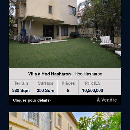
Villa à Hod Hasharon
- Hod Hasharon
Terrain
Surface
Pièces
Prix ILS
380 Sqm
350 Sqm
8
10,500,000
À Vendre
Cliquez pour détails>