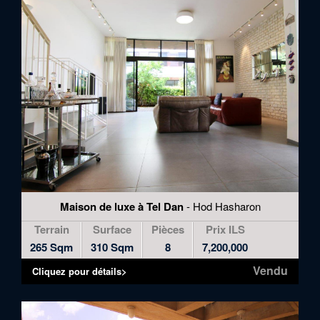
Maison de luxe à Tel Dan
- Hod Hasharon
Terrain
Surface
Pièces
Prix ILS
265 Sqm
310 Sqm
8
7,200,000
Vendu
Cliquez pour détails>