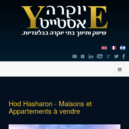
תוכן
Hod Hasharon - Maisons et
מרכזי,
Appartements à vendre
You
can
press
Enter