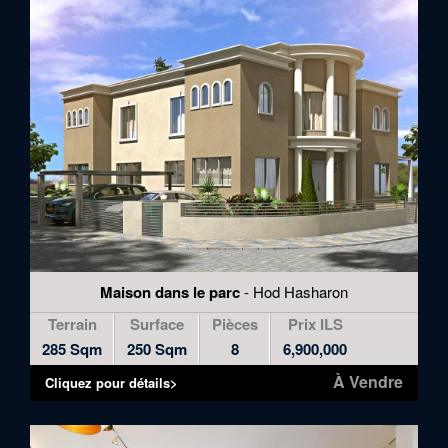
to
skip
to
the
next
area
Maison dans le parc
- Hod Hasharon
Terrain
Surface
Pièces
Prix ILS
285 Sqm
250 Sqm
8
6,900,000
À Vendre
Cliquez pour détails>