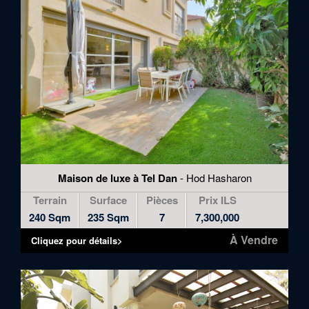
Maison de luxe à Tel Dan
- Hod Hasharon
Terrain
Surface
Pièces
Prix ILS
240 Sqm
235 Sqm
7
7,300,000
À Vendre
Cliquez pour détails>