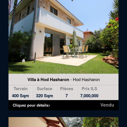
Villa à Hod Hasharon
- Hod Hasharon
Terrain
Surface
Pièces
Prix ILS
400 Sqm
320 Sqm
7
7,000,000
Vendu
Cliquez pour détails>