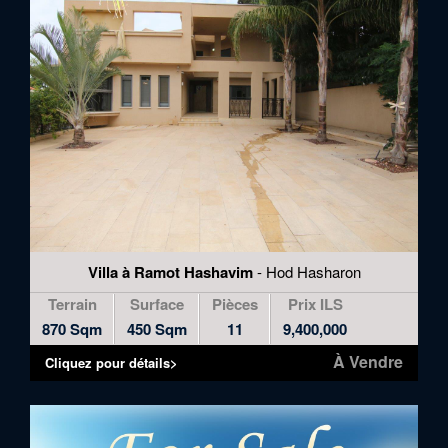
Villa à Ramot Hashavim
- Hod Hasharon
Terrain
Surface
Pièces
Prix ILS
870 Sqm
450 Sqm
11
9,400,000
À Vendre
Cliquez pour détails>