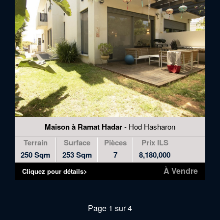
Maison à Ramat Hadar
- Hod Hasharon
Terrain
Surface
Pièces
Prix ILS
250 Sqm
253 Sqm
7
8,180,000
À Vendre
Cliquez pour détails>
Page 1 sur 4