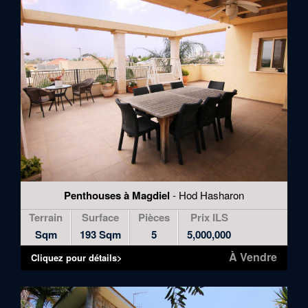
Penthouses à Magdiel
- Hod Hasharon
Terrain
Surface
Pièces
Prix ILS
Sqm
193 Sqm
5
5,000,000
À Vendre
Cliquez pour détails>