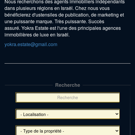
Nous recherchons des agents immobiliers indépendants
dans plusieurs régions en Israël. Chez nous vous
bénéficierez d'ustensiles de publication, de marketing et
une puissante marque. Très puissante. Succès
assuré. Yokra Estate est l'une des principales agences
immobilières de luxe en Israël.
yokra.estate@gmail.com
Recherche
תפריט
צד
(אפשרויות
סינון),
You
can
press
Enter