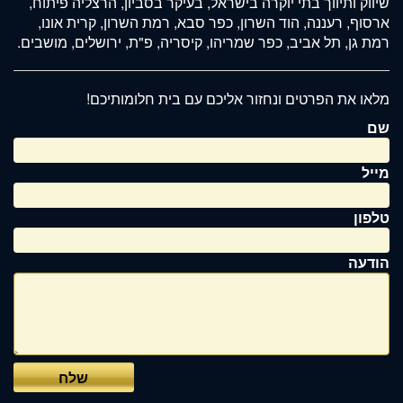
שיווק ותיווך בתי יוקרה בישראל, בעיקר בסביון, הרצליה פיתוח,
לדלג
יוחדים
ארסוף, רעננה, הוד השרון, כפר סבא, רמת השרון, קרית אונו,
לאזור
רמת גן, תל אביב, כפר שמריהו, קיסריה, פ"ת, ירושלים, מושבים.
הבא
ד
מלאו את הפרטים ונחזור אליכם עם בית חלומותיכם!
שם
ירות
מייל
מכירה
טלפון
הודעה