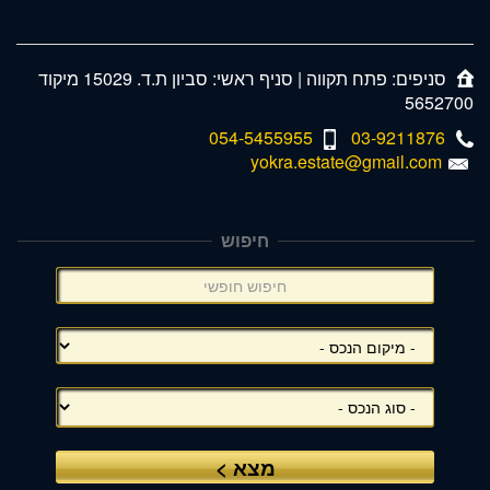
סניפים: פתח תקווה | סניף ראשי: סביון ת.ד. 15029 מיקוד
5652700
054-5455955
03-9211876
yokra.estate@gmail.com
חיפוש
תפריט
צד
(אפשרויות
סינון),
באפשרותך
ללחוץ
אנטר
כדי
לדלג
לאזור
הבא