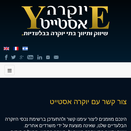
ור
שר
תווכים
ובילים
שרד
יווך
וקרה
תוכן
צור קשר עם יוקרה אסטייט
סטייט
מרכזי,
באפשרותך
ללחוץ
הינכם מוזמנים ליצור עימנו קשר ולהתעדכן ברשימת נכסי היוקרה
אנטר
הבלעדיים שלנו, שאינה מוצעת על ידי משרדים אחרים.
תים
כדי