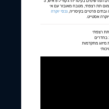
בריכת שחיה גלישה 108 מ"ר, בוסתן עם עצי פרי בוגרים. אחד הבתים המרשימים בקיסריה! ג'קוזי ל-5 איש, 3
מום תת רצפתי, מטבח מאובזר עם אי
נכסי יוקרה
יוקרה אסטייט.
תת רצפתי
 בחדרים
 מיזוג מתקדמות
יכותי