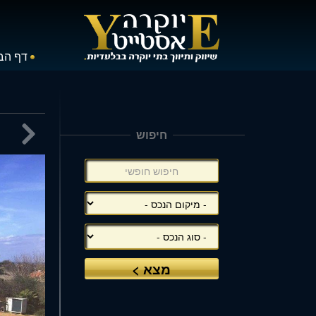
דף הב
תפריט
צד
תוכן

(אפשרויות
חיפוש
מרכזי,
סינון),
באפשרו
באפשרותך
ללחוץ
ללחוץ
אנטר
אנטר
כדי
כדי
לדלג
לדלג
לאזור
לאזור
הבא
הבא