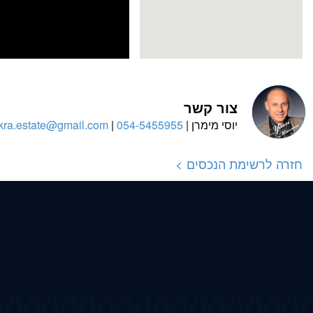
צור קשר
יוסי מימרן |
054-5455955
|
kra.estate@gmail.com
חזרה לרשימת הנכסים >