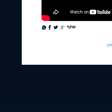
שתף
yo