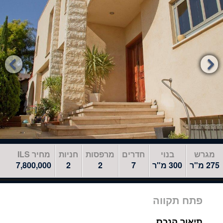
לדלג
לאזור
הבא


מגרש
בנוי
חדרים
מרפסות
חניות
מחיר ILS
275 מ"ר
300 מ"ר
7
2
2
7,800,000
פתח תקווה
תיאור הנכס