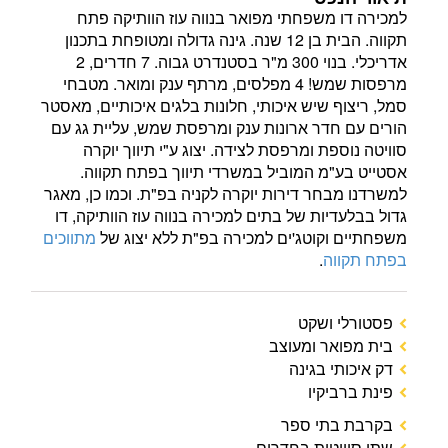
למכירה דו משפחתי מפואר בנווה עוז הוותיקה פתח
תקווה. הבית בן 12 שנה. גינה גדולה ומטופחת בתכנון
אדריכלי. בנוי 300 מ"ר בסטנדרט גבוה. 7 חדרים, 2
מרפסות שמש! 4 מפלסים, מרתף ענק ומואר. מטבחי
סמל, ריצוף שיש איכותי, חלונות בלגים איכותיים, מאסטר
הורים עם חדר ארונות ענק ומרפסת שמש, עליית גג עם
סוויטה נוספת ומרפסת לצידה. יצוג ע"י תיווך יוקרה
אסטייט בע"מ המוביל במשרדי תיווך בפתח תקווה.
למשרדנו מבחר דירות יוקרה לקניה בפ"ת. וכמו כן, מאגר
גדול בבלעדיות של בתים למכירה בנווה עוז הוותיקה, דו
משפחתיים וקוטג'ים למכירה בפ"ת ללא יצוג של
מתווכים
בפתח תקווה
.
פסטורלי ושקט
בית מפואר ומעוצב
דק איכותי בגינה
פינת ברביקיו
בקרבת בתי ספר
שתי סוויטות בחדרים