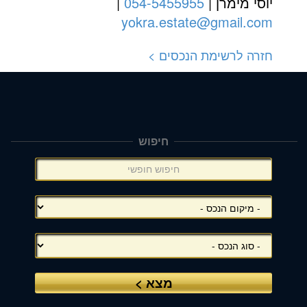
יוסי מימרן |
054-5455955
|
yokra.estate@gmail.com
חזרה לרשימת הנכסים >
חיפוש
תפריט
צד
(אפשרויות
סינון),
באפשרותך
ללחוץ
אנטר
כדי
לדלג
לאזור
הבא