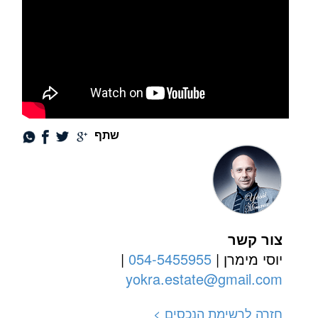
שתף
צור קשר
יוסי מימרן |
054-5455955
|
yokra.estate@gmail.com
חזרה לרשימת הנכסים >