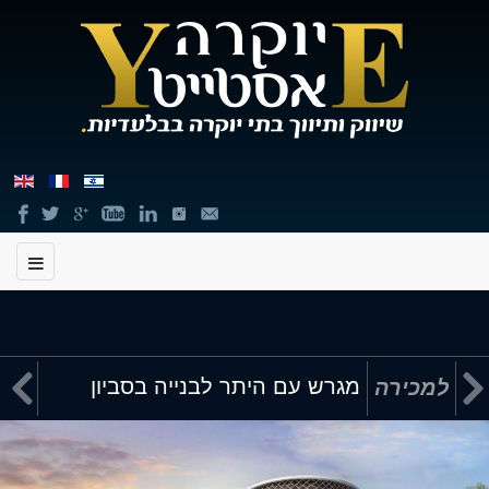
תוכן


מגרש עם היתר לבנייה בסביון
למכירה
מרכזי,
באפשרותך
ללחוץ
אנטר
כדי