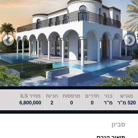
לדלג
לאזור
הבא


מגרש
בנוי
חדרים
מרפסות
חניות
מחיר ILS
520 מ"ר
מ"ר
0
0
2
6,800,000
סביון
תיאור הנכס