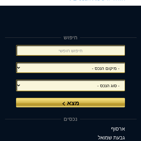
חיפוש
תפריט
צד
(אפשרויות
סינון),
באפשרותך
ללחוץ
אנטר
כדי
לדלג
לאזור
הבא
נכסים
ארסוף
גבעת שמואל