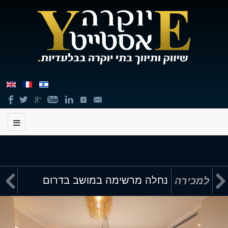
תוכן


נחלה מרשימה במושב בדרום
למכירה
מרכזי,
באפשרותך
ללחוץ
אנטר
כדי