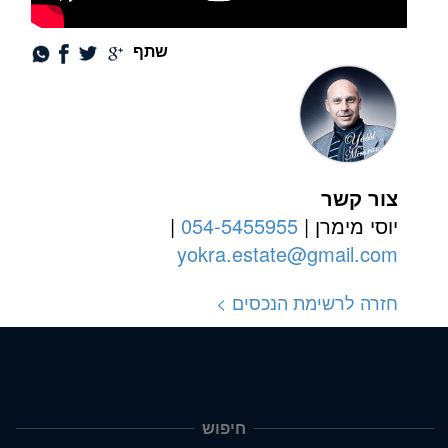
שתף
צור קשר
יוסי מימרן |
054-5455955
|
yokra.estate@gmail.com
חזרה לרשימת הנכסים >
חיפוש
תפריט