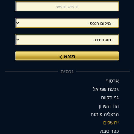
צד
(אפשרויות
סינון),
באפשרותך
ללחוץ
אנטר
כדי
לדלג
לאזור
הבא
נכסים
ארסוף
גבעת שמואל
גני תקווה
הוד השרון
הרצליה פיתוח
ירושלים
כפר סבא