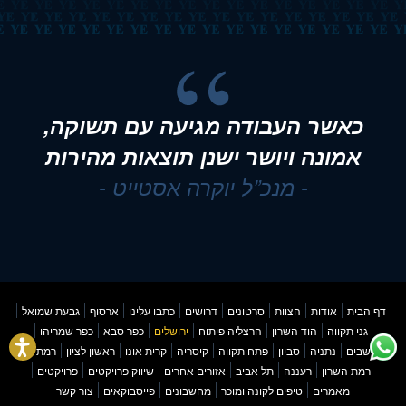
כאשר העבודה מגיעה עם תשוקה,
אמונה ויושר ישנן תוצאות מהירות
- מנכ”ל יוקרה אסטייט -
דף הבית
אודות
הצוות
סרטונים
דרושים
כתבו עלינו
ארסוף
גבעת שמואל
גני תקווה
הוד השרון
הרצליה פיתוח
ירושלים
כפר סבא
כפר שמריהו
מושבים
נתניה
סביון
פתח תקווה
קיסריה
קרית אונו
ראשון לציון
רמת גן
רמת השרון
רעננה
תל אביב
אזורים אחרים
שיווק פרויקטים
פרויקטים
מאמרים
טיפים לקונה ומוכר
מחשבונים
פייסבוקאים
צור קשר