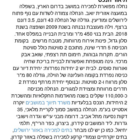
נחלה מפוארת למכירה במושב בדרום הארץ, בשפלה
במועצה אזורית יואב. הנחלה צמודה לשדות עם נוף פתוח
לירושלים ומודיעין. גודלה של הנחלה 43 דונם, 3.5 דונם
ברצף. וילה מעוצבת נבנתה בשנת 2009 ושופצה בשנת
2018. הבית בנוי 450 מ"ר ומרבית הבנייה במפלס אחד.
סלון גדול, פינות אירוח מרווחות, מטבח מרשים. בקומת
הכניסה 5 חדרי שינה, מתוכם 2 סוויטות כולל סוויטת
הורים. תקרות גבוהות, חימום תת רצפתי, שואב אבק
מרכזי. גינה מטופחת ואפשרות לבניית בריכת שחיה
ואורוות סוסים. לבית יש 2 יחידות נפרדות: יחידת דיור עם
כניסה נפרדת בקומה העליונה של הוילה, גודלה 80 מ"ר
סלון מרווח ו-2 סוויטות. ובנוסף יחידת מרתף נפרדת 2
חדרים מרווחת ומצוידת למגורים. הנחלה מכניסה
כ-110,000 שקלים בשנה מהאדמות החקלאיות ומהשכרת
2 היחידות. הנכס בבלעדיות
משרד תיווך במושבים
יוקרה
אסטייט בע"מ. הנחלה במושב סמוך לקריית מלאכי, 35
דקות נסיעה מתל אביב. דרומה מבני עי"ש וגדרה וישובי
גדרות. ליד המושבים קידרון, ביצרון, כפר הרי"ף, תלמי
יחיאל. כמו כן יש לנו מבחר
בתים למכירה באזור ירושלים
,
בתים יוקרתיים וצמודי קרקע למכירה בשפלה באזור קדרון,