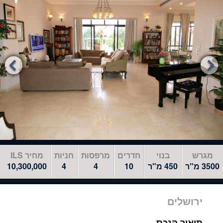
לדלג
לאזור
הבא


מגרש
בנוי
חדרים
מרפסות
חניות
מחיר ILS
3500 מ"ר
450 מ"ר
10
4
4
10,300,000
ירושלים
תיאור הנכס