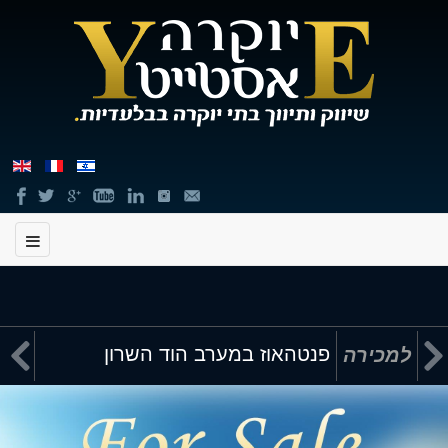
תוכן


פנטהאוז במערב הוד השרון
למכירה
מרכזי,
באפשרותך
ללחוץ
אנטר
כדי