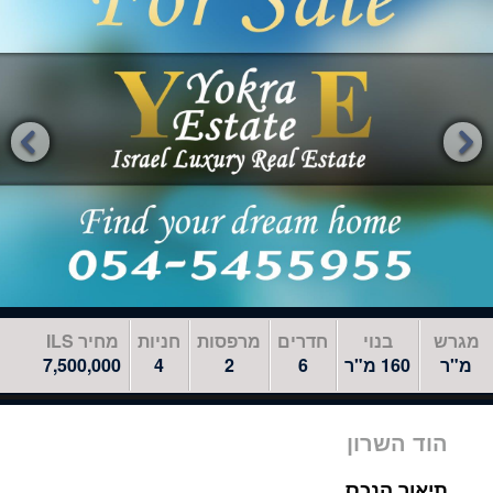
לדלג
לאזור
הבא


מגרש
בנוי
חדרים
מרפסות
חניות
מחיר ILS
מ"ר
160 מ"ר
6
2
4
7,500,000
הוד השרון
תיאור הנכס