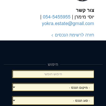
צור קשר
יוסי מימרן |
054-5455955
|
yokra.estate@gmail.com
חזרה לרשימת הנכסים >
חיפוש
תפריט
צד
(אפשרויות
סינון),
באפשרותך
ללחוץ
אנטר
כדי
לדלג