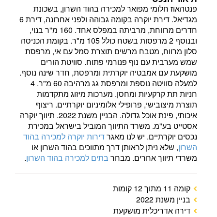
פנטהאוז חלומי מפואר למכירה בהוד השרון, בשכונת
מגדיאל. דירת יוקרה בקומה גבוהה ולפני אחרונה, דירת 6
חדרים מרווחת, מרביתה במפלס אחד. 160 מ"ר בנוי,
ובנוסף 2 מרפסות בשטח כולל 105 מ"ר. בקומת הכניסה
סלון מרווח, מטבח מרשים תוצרת סמל עם אי, מרפסת
שמש מערבית עם נוף פנורמי פתוח. סוויטת הורים
מושקעת עם אמבטיה יוקרתית ומרפסת, חדר שינה נוסף.
למעלה סוויטה נוספת ומרפסת גג מרהיבה 60 מ"ר. 4
חניות תת קרקעיות ומחסן. מערכות מיזוג מתקדמות
תוצרת מיצובישי, פרופילי אלומיניום יוקרתיים. ריצוף
איכותי, פינת אוכל גדולה. הבניין משנת 2022. תיווך יוקרה
אסטייט בע"מ. משרד התיווך המוביל בישראל במכירת
נכסים יוקרתיים. יש לנו מאגר
דירות יוקרה למכירה בהוד
השרון
, שלא ניתן לראותן דרך מתווכים בהוד השרון או
משרדי תיווך אחרים. מבחר
בתים למכירה בהוד השרון
.
קומה 11 מתוך 12 קומות
בניין משנת 2022
דירה אדריכלית מושקעת