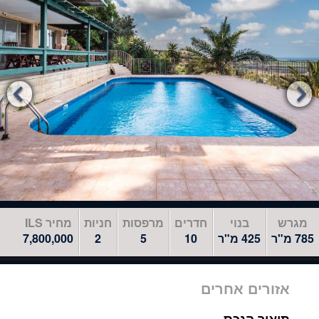
לדלג
לאזור
הבא


מגרש
בנוי
חדרים
מרפסות
חניות
מחיר ILS
785 מ"ר
425 מ"ר
10
5
2
7,800,000
אזורים אחרים