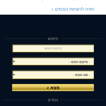
חזרה לרשימת הנכסים >
חיפוש
תפריט
צד
(אפשרויות
סינון),
באפשרותך
ללחוץ
אנטר
כדי
לדלג
לאזור
הבא
נכסים