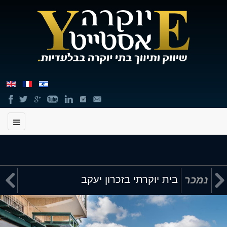
תוכן


בית יוקרתי בזכרון יעקב
נמכר
מרכזי,
באפשרותך
ללחוץ
אנטר
כדי