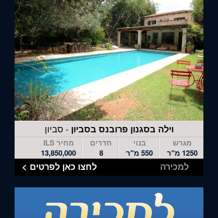
לדלג
לאזור
הבא
- סביון
וילה בסגנון פרובנס בסביון
מגרש
בנוי
חדרים
מחיר ILS
1250 מ"ר
550 מ"ר
8
13,850,000
למכירה
לחצו כאן לפרטים >