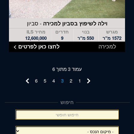
- סביון
וילה לשיפוץ בסביון למכירה
מגרש
בנוי
חדרים
מחיר ILS
1572 מ"ר
550 מ"ר
9
12,600,000
למכירה
לחצו כאן לפרטים >
עמוד 3 מתוך 6
6
5
4
3
2
1
חיפוש
תפריט
צד
(אפשרויות
סינון),
באפשרותך