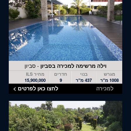
- סביון
וילה מרשימה למכירה בסביון
מגרש
בנוי
חדרים
מחיר ILS
1008 מ"ר
437 מ"ר
9
15,900,000
למכירה
לחצו כאן לפרטים >