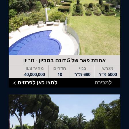
- סביון
אחוזת פאר של 5 דונם בסביון
מגרש
בנוי
חדרים
מחיר ILS
5000 מ"ר
680 מ"ר
10
40,000,000
למכירה
לחצו כאן לפרטים >