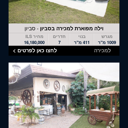
- סביון
וילה מפוארת למכירה בסביון
מגרש
בנוי
חדרים
מחיר ILS
1009 מ"ר
411 מ"ר
7
16,180,000
למכירה
לחצו כאן לפרטים >