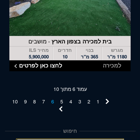
- מושבים
בית למכירה בצפון הארץ
מגרש
בנוי
חדרים
מחיר ILS
1180 מ"ר
365 מ"ר
10
5,900,000
למכירה
לחצו כאן לפרטים >
עמוד 6 מתוך 10
10
9
8
7
6
5
4
3
2
1
חיפוש
תפריט
צד