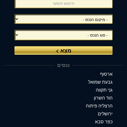
(אפשרויות
סינון),
באפשרותך
ללחוץ
אנטר
כדי
לדלג
לאזור
הבא
נכסים
ארסוף
גבעת שמואל
גני תקווה
הוד השרון
הרצליה פיתוח
ירושלים
כפר סבא