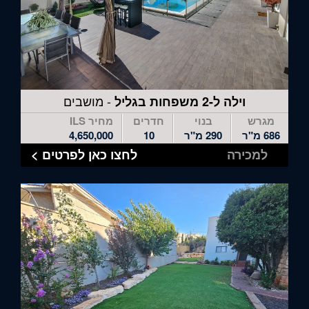
- מושבים
וילה ל-2 משפחות בגליל
מגרש
בנוי
חדרים
מחיר ILS
686 מ"ר
290 מ"ר
10
4,650,000
למכירה
לחצו כאן לפרטים >