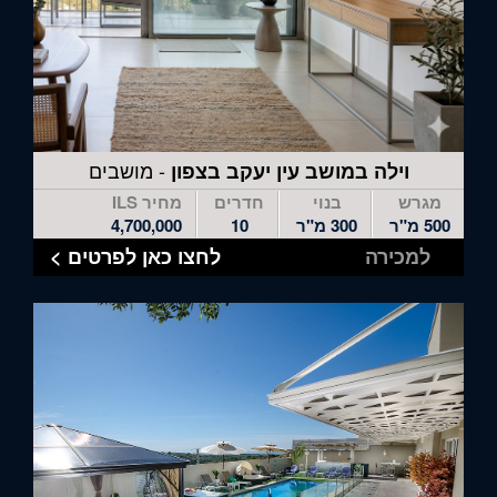
- מושבים
וילה במושב עין יעקב בצפון
מגרש
בנוי
חדרים
מחיר ILS
500 מ"ר
300 מ"ר
10
4,700,000
למכירה
לחצו כאן לפרטים >