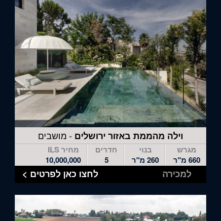
- מושבים
וילה מהממת באזור ירושלים
מגרש
בנוי
חדרים
מחיר ILS
660 מ"ר
260 מ"ר
5
10,000,000
למכירה
לחצו כאן לפרטים >