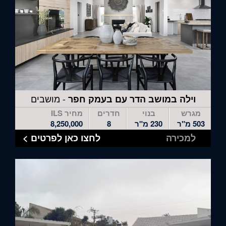
- מושבים
וילה במושב הדר עם בעמק חפר
מגרש
בנוי
חדרים
מחיר ILS
503 מ"ר
230 מ"ר
8
8,250,000
למכירה
לחצו כאן לפרטים >