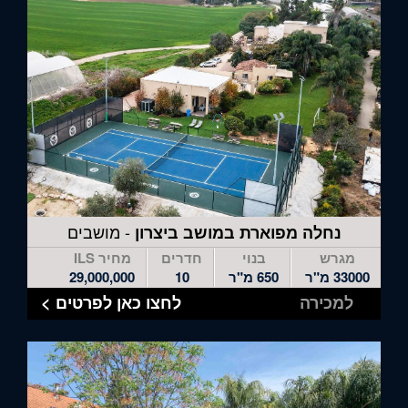
- מושבים
נחלה מפוארת במושב ביצרון
מגרש
בנוי
חדרים
מחיר ILS
33000 מ"ר
650 מ"ר
10
29,000,000
למכירה
לחצו כאן לפרטים >