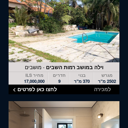
- מושבים
וילה במושב רמות השבים
מגרש
בנוי
חדרים
מחיר ILS
2502 מ"ר
370 מ"ר
9
17,000,000
למכירה
לחצו כאן לפרטים >