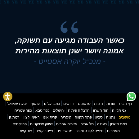
כאשר העבודה מגיעה עם תשוקה,
אין הזדמנות שנייה או שלישית לרושם
ראשוני
אמונה ויושר ישנן תוצאות מהירות
- מנכ”ל יוקרה אסטייט -
- מנכ”ל יוקרה אסטייט -
דף הבית
אודות
הצוות
סרטונים
דרושים
כתבו עלינו
ארסוף
גבעת שמואל
גני תקווה
הוד השרון
הרצליה פיתוח
ירושלים
כפר סבא
כפר שמריהו
מושבים
נתניה
סביון
פתח תקווה
קיסריה
קרית אונו
ראשון לציון
רמת גן
רמת השרון
רעננה
תל אביב
אזורים אחרים
שיווק פרויקטים
פרויקטים
מאמרים
טיפים לקונה ומוכר
מחשבונים
פייסבוקאים
צור קשר