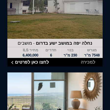
- מושבים
נחלה יפה במושב ישע בדרום
מגרש
בנוי
חדרים
מחיר ILS
7548 מ"ר
230 מ"ר
6
6,400,000
למכירה
לחצו כאן לפרטים >