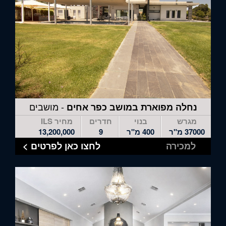
- מושבים
נחלה מפוארת במושב כפר אחים
מגרש
בנוי
חדרים
מחיר ILS
37000 מ"ר
400 מ"ר
9
13,200,000
למכירה
לחצו כאן לפרטים >