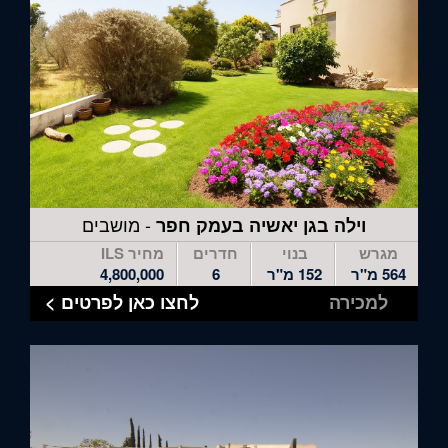
- מושבים
וילה בגן יאשיה בעמק חפר
מגרש
בנוי
חדרים
מחיר ILS
564 מ"ר
152 מ"ר
6
4,800,000
למכירה
לחצו כאן לפרטים >