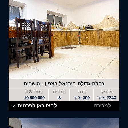
לדלג
לאזור
הבא
- מושבים
נחלה גדולה ביבנאל בצפון
מגרש
בנוי
חדרים
מחיר ILS
7343 מ"ר
300 מ"ר
8
10,500,000
למכירה
לחצו כאן לפרטים >